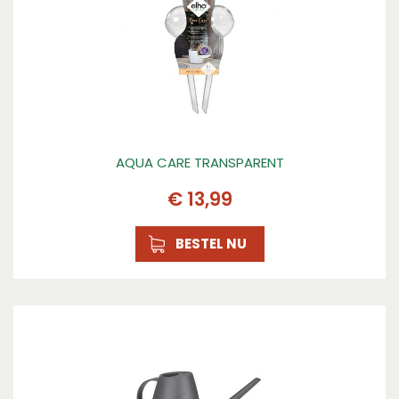
Lime
huis!
Hoogte
29.2
Lengte
8.8
Serie
aqua care
AQUA CARE TRANSPARENT
Inhoud
€
13
,
99
0.5
BESTEL NU