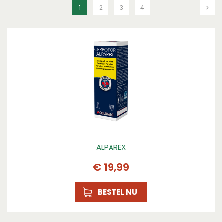
1
2
3
4
ALPAREX
€
19
,
99
BESTEL NU