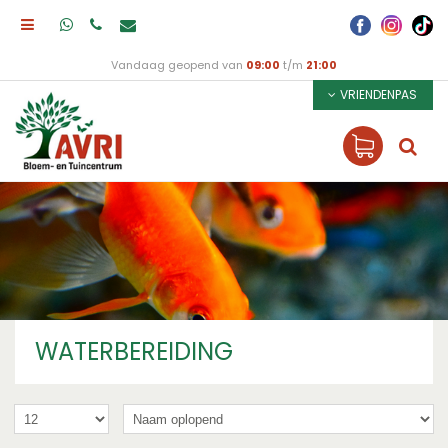
Vandaag geopend van
09:00
t/m
21:00
VRIENDENPAS
WATERBEREIDING