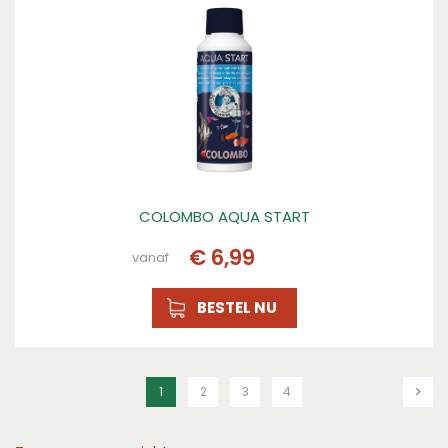
COLOMBO AQUA START
€
6
,
99
vanaf
BESTEL NU
1
2
3
4