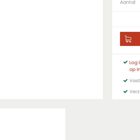
Aantal
Log 
op i
Vast
Verz