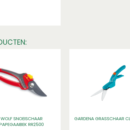
DUCTEN:
den en ontdek hoe je
cashbackactie.
ties
WOLF SNOEISCHAAR
GARDENA GRASSCHAAR CL
PAPEGAAIBEK RR2500