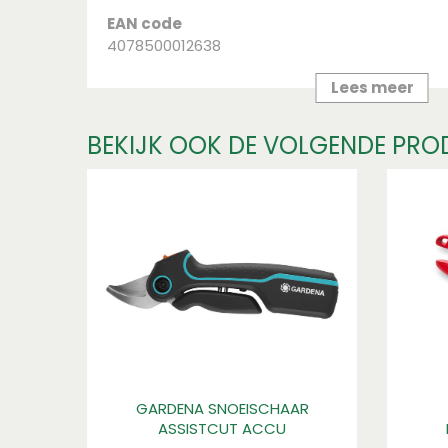
EAN code
4078500012638
Merk
Lees meer
Gardena
BEKIJK OOK DE VOLGENDE PRO
Cashback Gardena
Bekijk via de onderstaande link alle voorwaar
eenvoudig kunt deelnemen aan de Gardena 
https://www.gardena.com/nl/c/acties/promo
GARDENA SNOEISCHAAR
ASSISTCUT ACCU