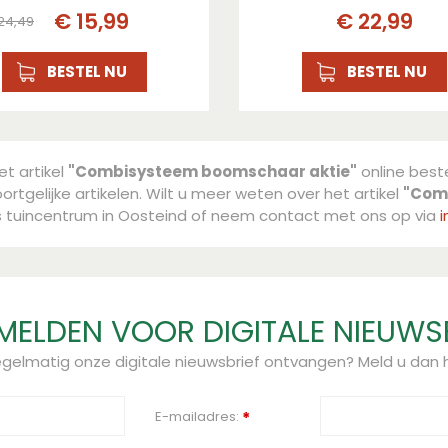
€
15
,
99
€
22
,
99
24
,
49
BESTEL NU
BESTEL NU
et artikel
"Combisysteem boomschaar aktie"
online beste
rtgelijke artikelen. Wilt u meer weten over het artikel
"Com
s tuincentrum in Oosteind of neem contact met ons op via
i
ELDEN VOOR DIGITALE NIEUWS
regelmatig onze digitale nieuwsbrief ontvangen? Meld u dan h
E-mailadres:
*