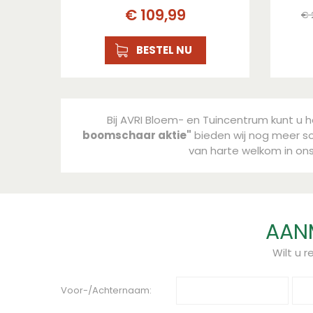
€
109
,
99
€
BESTEL NU
Bij AVRI Bloem- en Tuincentrum kunt u h
boomschaar aktie"
bieden wij nog meer soo
van harte welkom in on
AANM
Wilt u 
Voor-/Achternaam: