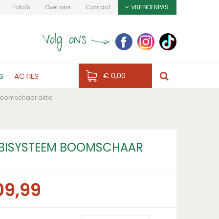
Foto's
Over ons
Contact
VRIENDENPAS
€ 0,00
S
ACTIES
oomschaar aktie
ISYSTEEM BOOMSCHAAR
09
,
99