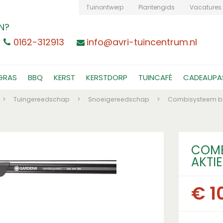
Tuinontwerp
Plantengids
Vacatures
N?
0162-312913
info@avri-tuincentrum.nl
GRAS
BBQ
KERST
KERSTDORP
TUINCAFÉ
CADEAUPA
>
Tuingereedschap
>
Snoeigereedschap
>
Combisysteem b
COMB
AKTIE
€
1