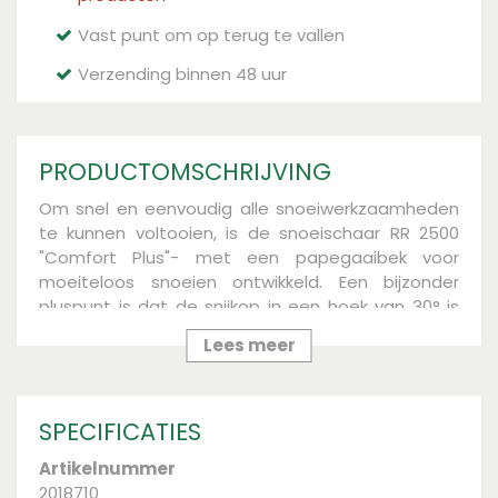
Vast punt om op terug te vallen
Verzending binnen 48 uur
PRODUCTOMSCHRIJVING
Om snel en eenvoudig alle snoeiwerkzaamheden
te kunnen voltooien, is de snoeischaar RR 2500
"Comfort Plus"- met een papegaaibek voor
moeiteloos snoeien ontwikkeld. Een bijzonder
pluspunt is dat de snijkop in een hoek van 30° is
geplaatst en zo het onaangename overstrekken
Lees meer
van de pols verhinderd. De messen zijn speciaal
geslepen en voorzien van een hostaflon antikleef
laag waardoor hij blijvend ingezet zal kunnen
SPECIFICATIES
worden. De antislip softinzet aan de bovenkant
verhinderd dat uw hand weg kan glijden en
Artikelnummer
verdeeld de kracht op de juiste manier.
2018710