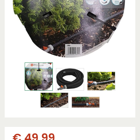
€
49
,
99