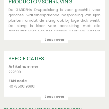
PRODUCTOMSCHRIJVING
De GARDENA Druppelslang is zeer geschikt voor
gerichte, waterbesparende besproeiing van rijen
planten, omdat de slang ook bij lage druk werkt.
De slang is klaar voor aansluiting met alle
aansluitstukken van het Original GARDENA System
en een klep om de toevoersnelheid en de druk
Lees meer
aan te passen. De druppelslang heeft een lengte
van 15 m. De slang kan worden ingekort of
verlengd tot maximaal 30 m. Je kunt de
SPECIFICATIES
druppelslang ook op de juiste lengte kopen,
omdat deze slang per meter wordt verkocht. Voor
Artikelnummer
waterbesparend besproeien van rijen planten.
222699
EAN code
4078500196901
Merk
Lees meer
Gardena