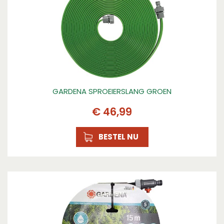
Voor het onderhoud zijn innovatieve methodes
gebruikt. Water bevat van nature kalk, waardoor
zich soms kalkafzetting kan vormen op de
sproeimondjes. Omdat deze echter van zacht
kunststof zijn gemaakt, veeg je dit er eenvoudig
met je vinger vanaf. Bovendien worden vuildeeltjes
opgevangen in het geïntegreerde roestvrijstalen
filter zodat ze niet in de AquaZoom M
GARDENA SPROEIERSLANG GROEN
terechtkomen. Voor reiniging hoef je alleen de
wateraansluiting op de sproeier open te draaien,
€
46
,
99
het filter eruit te halen en eenvoudig afspoelen
onder stromend water.
BESTEL NU