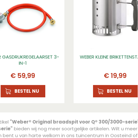
 GASDRUKREGELAARSET 3-
WEBER KLEINE BRIKETTENS
IN-1
€
59
,
99
€
19
,
99
BESTEL NU
BESTEL NU
tikel
"Weber® Original braadspit voor Q® 300/3000-serie
erie"
bieden wij nog meer soortgelijke artikelen. Wilt u meer
 bent u van harte welkom in ons tuincentrum in Oosteind 