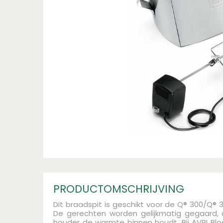
PRODUCTOMSCHRIJVING
Dit braadspit is geschikt voor de Q® 300/Q®
De gerechten worden gelijkmatig gegaard, 
houder de warmte binnen houdt.
Bij AVRI B