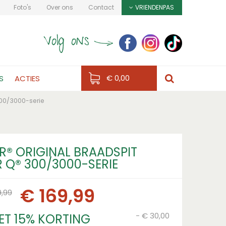
Foto's
Over ons
Contact
VRIENDENPAS
€ 0,00
S
ACTIES
300/3000-serie
R® ORIGINAL BRAADSPIT
 Q® 300/3000-SERIE
€
169
,
99
9
,
99
-
€
30
,
00
ET 15% KORTING