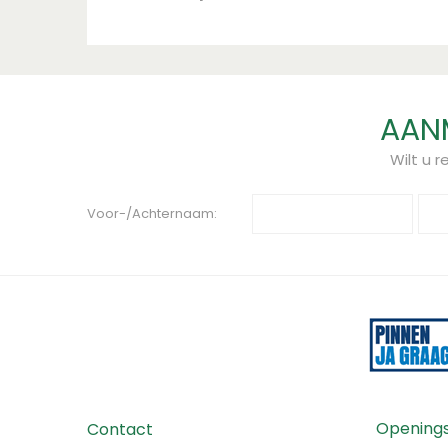
AANM
Wilt u 
Voor-/Achternaam:
Openings
Contact