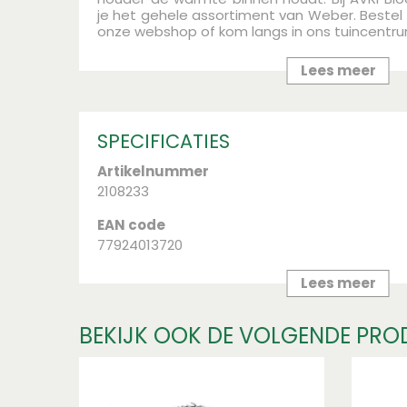
je het gehele assortiment van Weber. Bestel
onze webshop of kom langs in ons tuincentru
Lees meer
SPECIFICATIES
Artikelnummer
2108233
EAN code
77924013720
Merk
Lees meer
Weber
BEKIJK OOK DE VOLGENDE PRO
Soort
Q BBQ