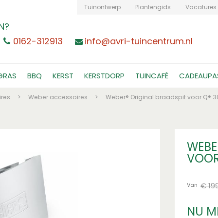
Tuinontwerp
Plantengids
Vacatures
N?
0162-312913
info@avri-tuincentrum.nl
GRAS
BBQ
KERST
KERSTDORP
TUINCAFÉ
CADEAUPA
res
>
Weber accessoires
>
Weber® Original braadspit voor Q® 
WEBE
VOOR
€
19
Van
NU M