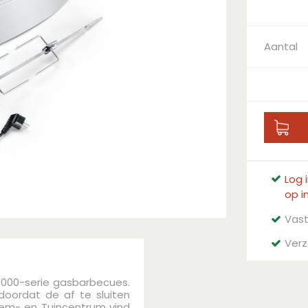
Aantal
Log 
op i
Vast
Verz
 3000-serie gasbarbecues.
doordat de af te sluiten
loem- en Tuincentrum vind