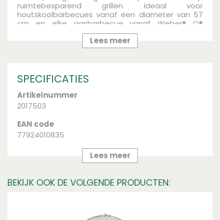
ruimtebesparend grillen. Ideaal voor
houtskoolbarbecues vanaf een diameter van 57
cm en elke gasbarbecue vanaf Weber® Q®
300/3000.
Bij AVRI Bloem- en Tuincentrum vind je
Lees meer
het gehele assortiment van Weber. Bestel nu je
Weber producten in onze webshop of kom langs
in ons tuincentrum in Oosteind.
SPECIFICATIES
Artikelnummer
2017503
EAN code
77924010835
Merk
Lees meer
Weber
BEKIJK OOK DE VOLGENDE PRODUCTEN:
Soort
ORIGINAL