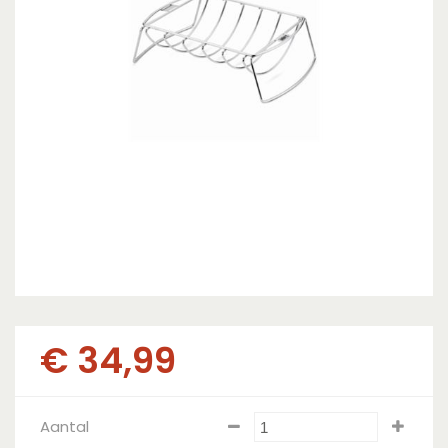
€
34
,
99
Aantal