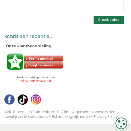
Check saldo
Schrijf een recensie...
AVRI Bloem- en Tuincentrum © 2016 -
Algemene voorwaarden
-
Levertijden & Retourrecht
-
Betaalmogelijkheden
-
Privacy Policy
C