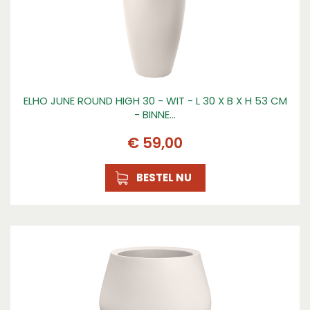
ELHO JUNE ROUND HIGH 30 - WIT - L 30 X B X H 53 CM
- BINNE…
€
59
,
00
BESTEL NU