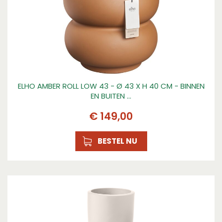
Serie
AMBER
Toepassing
Binnen en Buiten
Kenmerk 1
Levenslange garantie.
ELHO AMBER ROLL LOW 43 - Ø 43 X H 40 CM - BINNEN
EN BUITEN …
Kenmerk 2
Uniek design met ronde en zachte vormen.
€
149
,
00
Kenmerk 3
Voor zowel binnen als buiten gebruik.
BESTEL NU
Kenmerk 4
Geschikt om te combineren met de self-watering
insert 36 cm van elho.