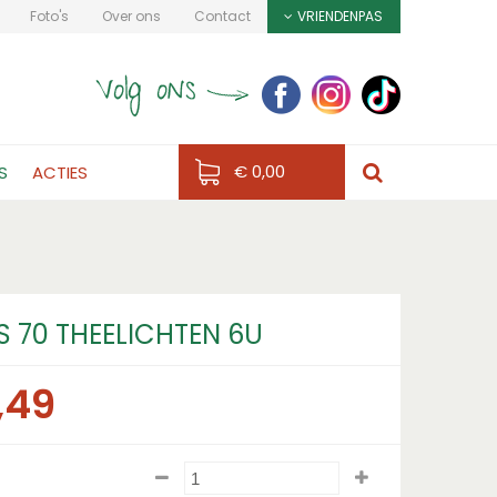
Foto's
Over ons
Contact
VRIENDENPAS
€ 0,00
S
ACTIES
S 70 THEELICHTEN 6U
,
49