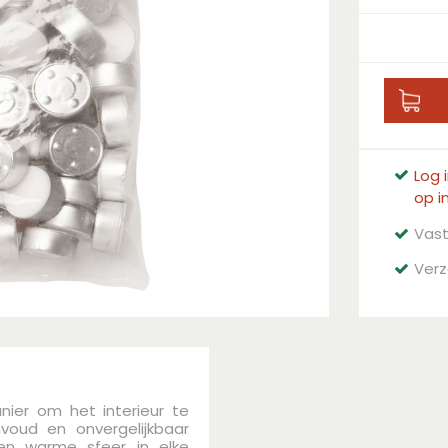
Log 
op i
Vast
Verz
nier om het interieur te
voud en onvergelijkbaar
en warme sfeer in elke