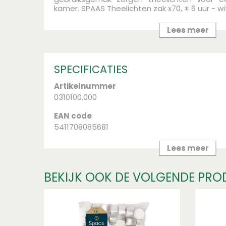
kamer.
SPAAS Theelichten zak x70, ± 6 uur - wi
Lees meer
SPECIFICATIES
Artikelnummer
0310100.000
EAN code
5411708085681
Merk
Lees meer
Spaas
BEKIJK OOK DE VOLGENDE PRO
Breedte (mm)
220
Lengte (mm)
300