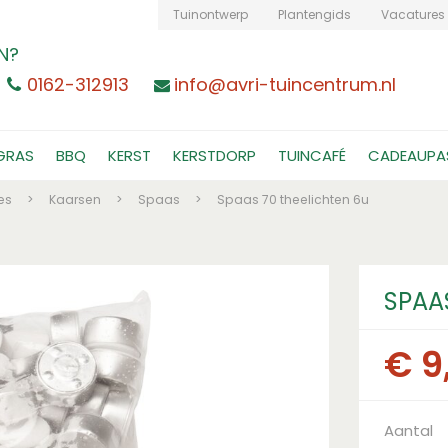
Tuinontwerp
Plantengids
Vacatures
N?
0162-312913
info@avri-tuincentrum.nl
GRAS
BBQ
KERST
KERSTDORP
TUINCAFÉ
CADEAUPA
es
>
Kaarsen
>
Spaas
>
Spaas 70 theelichten 6u
SPAA
€
9
Aantal