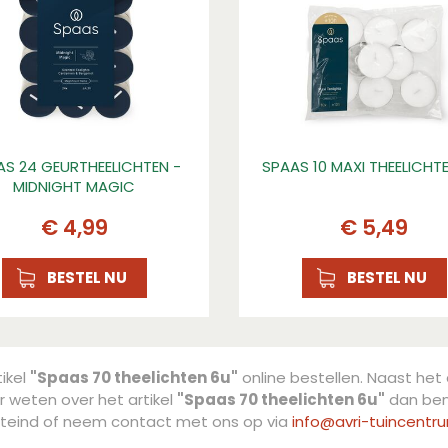
AS 24 GEURTHEELICHTEN -
SPAAS 10 MAXI THEELICHTE
MIDNIGHT MAGIC
€
4
,
99
€
5
,
49
BESTEL NU
BESTEL NU
tikel
"Spaas 70 theelichten 6u"
online bestellen. Naast het 
r weten over het artikel
"Spaas 70 theelichten 6u"
dan bent
teind of neem contact met ons op via
info@avri-tuincentru