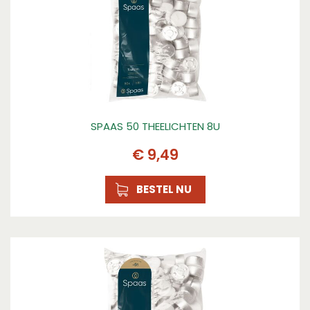
120
Hoogte (mm)
33
SPAAS 50 THEELICHTEN 8U
€
9
,
49
BESTEL NU