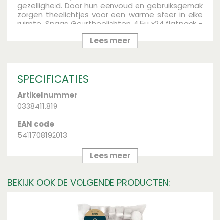
gezelligheid. Door hun eenvoud en gebruiksgemak
zorgen theelichtjes voor een warme sfeer in elke
ruimte.
Spaas Geurtheelichten 4,5u x24 flatpack -
Midnight Magic
Lees meer
SPECIFICATIES
Artikelnummer
0338411.819
EAN code
5411708192013
Merk
Lees meer
Spaas
BEKIJK OOK DE VOLGENDE PRODUCTEN:
Breedte (mm)
158
Lengte (mm)