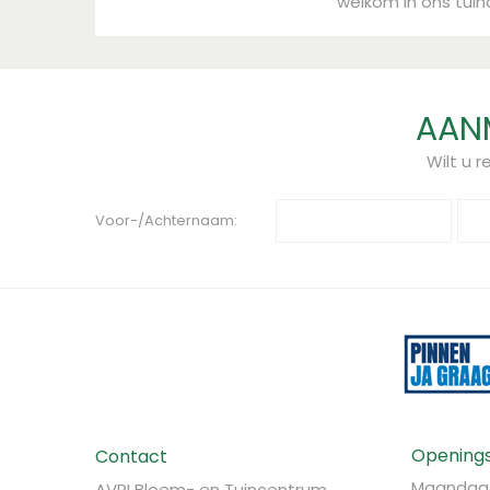
welkom in ons tui
AANM
Wilt u 
Voor-/Achternaam:
Openings
Contact
Maandag
AVRI Bloem- en Tuincentrum