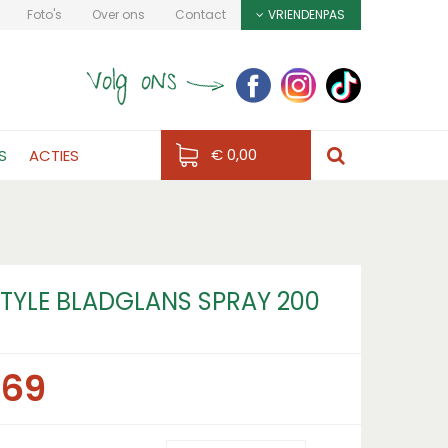
Foto's
Over ons
Contact
VRIENDENPAS
€ 0,00
S
ACTIES
TYLE BLADGLANS SPRAY 200
,
69