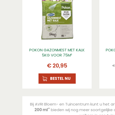
POKON GAZONMEST MET KALK
POKO
5KG VOOR 75M²
€
20
,
95
BESTEL NU
Bij AVRI Bloem- en Tuincentrum kunt u het ar
200 ml"
bieden wij nog meer soortgelijke a