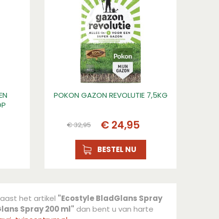
EN
POKON GAZON REVOLUTIE 7,5KG
OP
€
24
,
95
€
32
,
95
BESTEL NU
Naast het artikel
"Ecostyle BladGlans Spray
Glans Spray 200 ml"
dan bent u van harte