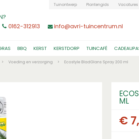
Tuinontwerp
Plantengids
Vacatures
N?
0162-312913
info@avri-tuincentrum.nl
GRAS
BBQ
KERST
KERSTDORP
TUINCAFÉ
CADEAUPA
>
Voeding en verzorging
>
Ecostyle BladGlans Spray 200 ml
ECOS
ML
€
7