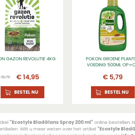
N GAZON REVOLUTIE 4KG
POKON GROENE PLANT
VOEDING 500ML OP=
€
14
,
95
€
5
,
79
€
18
,
75
BESTEL NU
BESTEL NU
tikel
"Ecostyle BladGlans Spray 200 ml"
online bestellen. 
rtikelen. Wilt u meer weten over het artikel
"Ecostyle Blad