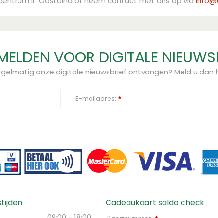
ncentrum in Oosteind of neem contact met ons op via
info@a
ELDEN VOOR DIGITALE NIEUWS
regelmatig onze digitale nieuwsbrief ontvangen? Meld u dan h
E-mailadres:
*
tijden
Cadeaukaart saldo check
09:00 - 18:00