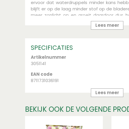
ervoor dat waterdruppels minder kans hebb
blijft er op de laag minder stof op de blader
meer zonlicht op en groeit daardoor dus har
gewoon een heel stuk mooier uit. Bladglan
Lees meer
kamerplanten,
met uitzondering van 
cactussen en planten met behaarde blad
SPECIFICATIES
Artikelnummer
3051141
EAN code
8711731036191
Merk
Lees meer
Ecostyle
BEKIJK OOK DE VOLGENDE PRO