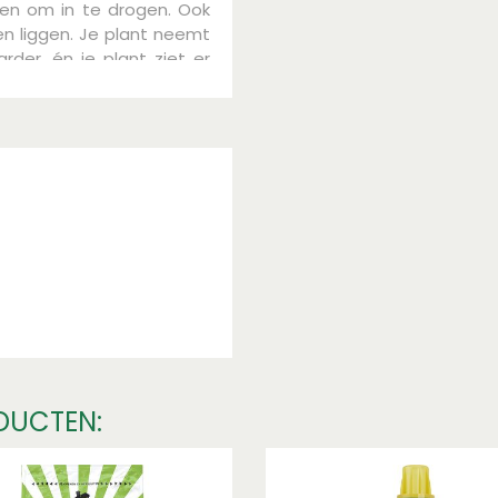
en om in te drogen. Ook
en liggen. Je plant neemt
der, én je plant ziet er
s is geschikt voor alle
varens, vetplanten,
eren
.
DUCTEN: