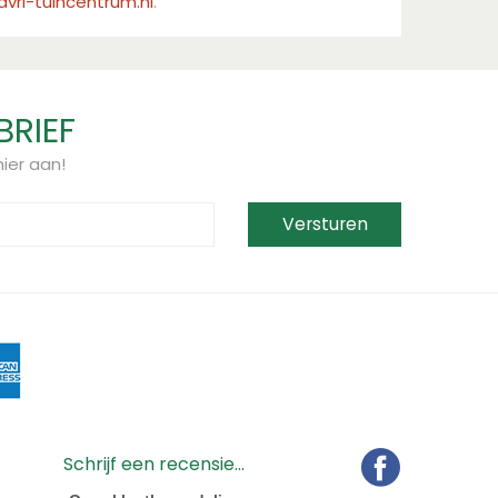
vri-tuincentrum.nl
.
BRIEF
ier aan!
Schrijf een recensie...