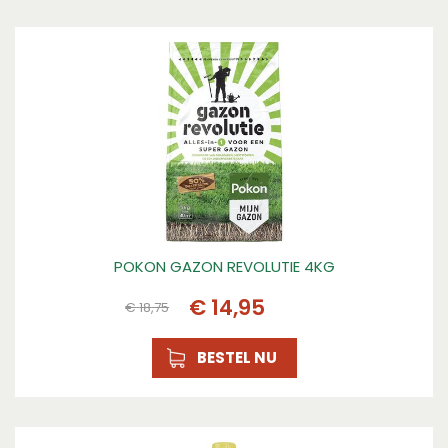
Inhoud
75m2
Kenmerk 1
120 dagen voeding
Kenmerk 2
3-in-1: voeding, kalk en plantversterker
POKON GAZON REVOLUTIE 4KG
€
14
,
95
€
18
,
75
BESTEL NU