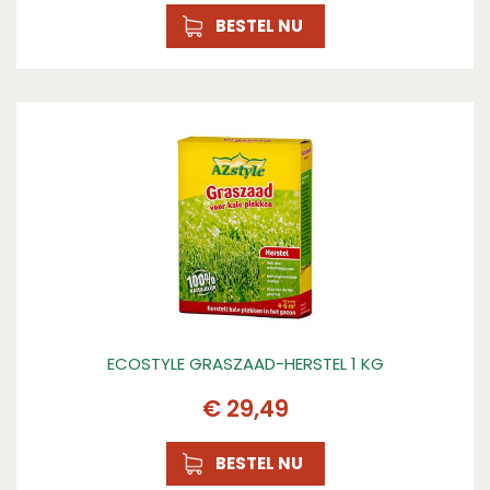
januari
BESTEL NU
Oogsttijd tot
december, december
Zaaitijd binnen van
januari
Zaaitijd buiten van
maart
Oogsttijd van
januari
ECOSTYLE GRASZAAD-HERSTEL 1 KG
€
29
,
49
BESTEL NU