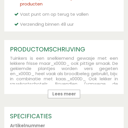
producten
Vast punt om op terug te vallen
Verzending binnen 48 uur
PRODUCTOMSCHRIJVING
Tuinkers is een snelkiemend gewasje met een
lekkere frisse maar_x000D_ ook pittige smaak. De
gekiemde plantjes worden vers gegeten
en_x000D_ heel vaak als broodbeleg gebruikt, bijv.
in combinatie met kaas._x000D_ Ook lekker in
rauwkostschotels. Bovendien (vanwege de
snelle_x000D_ groei) leuk voor kinderen om zelf te
Lees meer
kweken. Zaai iedere twee_x000D_ weken voor een
verse oogst en serveer het ook eens in een
groene_x000D_ salade._x000D_ Zaaien: in de
vollegrond vanaf eind april tot september. Wilt
u_x000D_ eerder oogsten dan kan dat
SPECIFICATIES
binnenshuis in een zaaibakje vanaf_x000D_
februari. Op een warm plekje, bijv. de vensterbank.
Artikelnummer