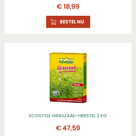
Kenmerk 1
€
18
,
99
Snelkiemend gewasje
BESTEL NU
Kenmerk 2
Frisse en pittige smaak
Kenmerk 3
Leuk voor kinderen om te zaaien
Zaaitijd binnen vanaf
januari
Zaaitijd binnen tot
december, december
Zaaitijd buiten vanaf
maart
Zaaitijd buiten tot
ECOSTYLE GRASZAAD-HERSTEL 2 KG
oktober, oktober
€
47
,
59
Oogsttijd vanaf