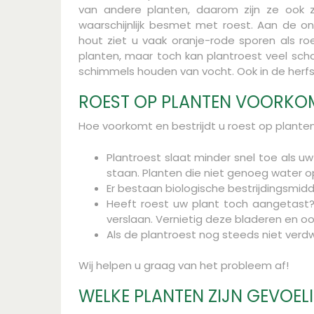
van andere planten, daarom zijn ze ook z
waarschijnlijk besmet met roest. Aan de on
hout ziet u vaak oranje-rode sporen als ro
planten, maar toch kan plantroest veel sch
schimmels houden van vocht. Ook in de herf
ROEST OP PLANTEN VOORKOM
Hoe voorkomt en bestrijdt u roest op planten
Plantroest slaat minder snel toe als u
staan. Planten die niet genoeg water
Er bestaan biologische bestrijdingsmidd
Heeft roest uw plant toch aangetast?
verslaan. Vernietig deze bladeren en oo
Als de plantroest nog steeds niet verdw
Wij helpen u graag van het probleem af!
WELKE PLANTEN ZIJN GEVOEL