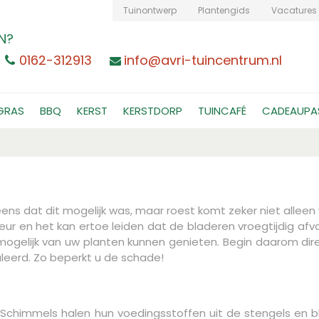
Tuinontwerp
Plantengids
Vacatures
N?
0162-312913
info@avri-tuincentrum.nl
GRAS
BBQ
KERST
KERSTDORP
TUINCAFÉ
CADEAUPA
ens dat dit mogelijk was, maar roest komt zeker niet alleen
ur en het kan ertoe leiden dat de bladeren vroegtijdig afval
ng mogelijk van uw planten kunnen genieten. Begin daarom di
aleerd. Zo beperkt u de schade!
 Schimmels halen hun voedingsstoffen uit de stengels en 