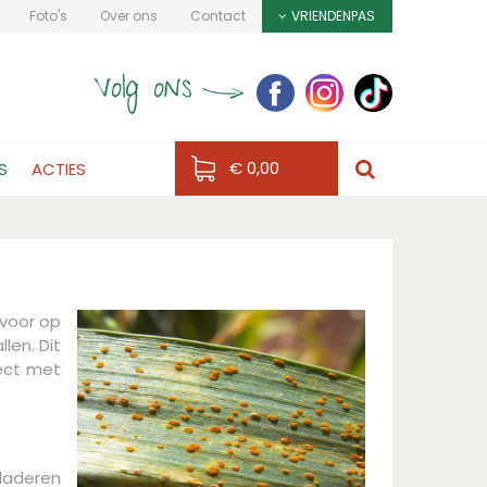
Foto's
Over ons
Contact
VRIENDENPAS
€ 0,00
S
ACTIES
 voor op
len. Dit
rect met
bladeren