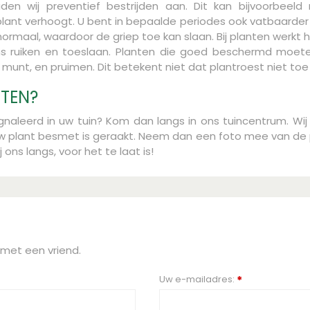
aden wij preventief bestrijden aan. Dit kan bijvoorbeeld
ant verhoogt. U bent in bepaalde periodes ook vatbaarder v
aal, waardoor de griep toe kan slaan. Bij planten werkt het 
ns ruiken en toeslaan. Planten die goed beschermd moeten
nt, en pruimen. Dit betekent niet dat plantroest niet toe 
NTEN?
aleerd in uw tuin? Kom dan langs in ons tuincentrum. Wij
w plant besmet is geraakt. Neem dan een foto mee van de 
 ons langs, voor het te laat is!
 met een vriend.
Uw e-mailadres:
*