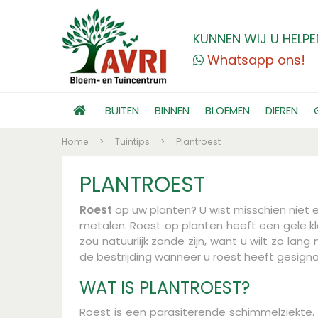
KUNNEN WIJ U HELPE
Whatsapp ons!
BUITEN
BINNEN
BLOEMEN
DIEREN
Home
>
Tuintips
>
Plantroest
PLANTROEST
Roest
op uw planten? U wist misschien niet e
metalen. Roest op planten heeft een gele kle
zou natuurlijk zonde zijn, want u wilt zo la
de bestrijding wanneer u roest heeft gesign
WAT IS PLANTROEST?
Roest is een parasiterende schimmelziekte.