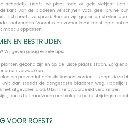
o schadelijk. Heeft uw plant rode of gele vlekjes? Dan 
derkant van de bladeren verschijnen vaak geel-bruine bul
est zich heeft verspreid. Bomen zijn groter en sterker da
ade toebrengen. Vooral in de zomer komt roest op planten 
st moet u oppassen.
EN EN BESTRIJDEN
? Wij geven graag enkele tips:
w planten gezond zijn en op de juiste plaats staan. Zorg er
 opnemen verzwakken.
elen die preventief gebruikt kunnen worden. U koopt deze bij
 Knip dan steeds de aangetaste bladeren weg. Hopelijk is
k het afgevallen blad. U kunt ze bijvoorbeeld verbranden.
ijnt, dan is het raadzaam om biologische bestrijdingsmiddel
IG VOOR ROEST?