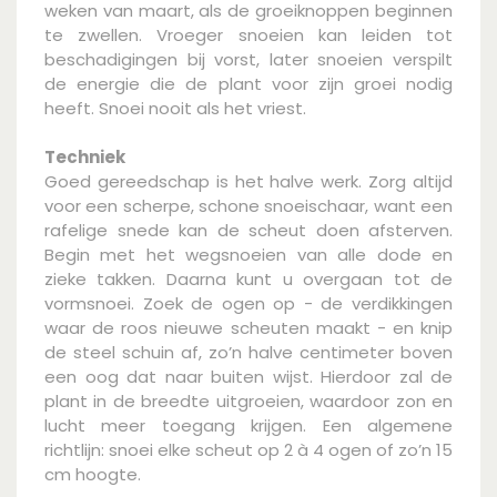
weken van maart, als de groeiknoppen beginnen
te zwellen. Vroeger snoeien kan leiden tot
beschadigingen bij vorst, later snoeien verspilt
de energie die de plant voor zijn groei nodig
heeft. Snoei nooit als het vriest.
Techniek
Goed gereedschap is het halve werk. Zorg altijd
voor een scherpe, schone snoeischaar, want een
rafelige snede kan de scheut doen afsterven.
Begin met het wegsnoeien van alle dode en
zieke takken. Daarna kunt u overgaan tot de
vormsnoei. Zoek de ogen op - de verdikkingen
waar de roos nieuwe scheuten maakt - en knip
de steel schuin af, zo’n halve centimeter boven
een oog dat naar buiten wijst. Hierdoor zal de
plant in de breedte uitgroeien, waardoor zon en
lucht meer toegang krijgen. Een algemene
richtlijn: snoei elke scheut op 2 à 4 ogen of zo’n 15
cm hoogte.