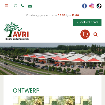
Vandaag geopend van
08:30
t/m
17:00
VRIENDENPAS
ONTWERP