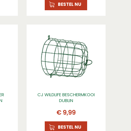
BESTEL NU
ER
CJ WILDLIFE BESCHERMKOOI
EN
DUBLIN
€
9
,
99
BESTEL NU