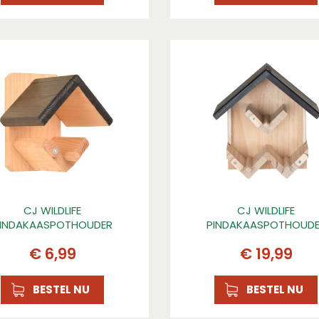
CJ WILDLIFE
CJ WILDLIFE
INDAKAASPOTHOUDER
PINDAKAASPOTHOUD
WESTPORT
WESTPORT MAXI
€
6
,
99
€
19
,
99
BESTEL NU
BESTEL NU