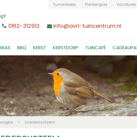
Tuinontwerp
Plantengids
Vacatures
N?
0162-312913
info@avri-tuincentrum.nl
GRAS
BBQ
KERST
KERSTDORP
TUINCAFÉ
CADEAUPA
nvogels
>
Voedersysteem