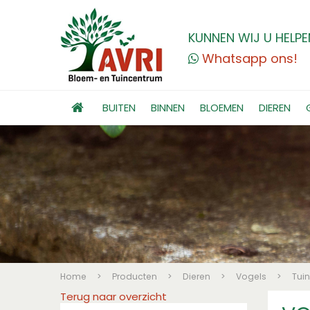
KUNNEN WIJ U HELPE
Whatsapp ons!
BUITEN
BINNEN
BLOEMEN
DIEREN
Home
>
Producten
>
Dieren
>
Vogels
>
Tui
Terug naar overzicht