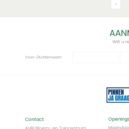
AANM
Wilt u 
Voor-/Achternaam:
Openings
Contact
Maandag
AVRI Bloem- en Tuincentrum