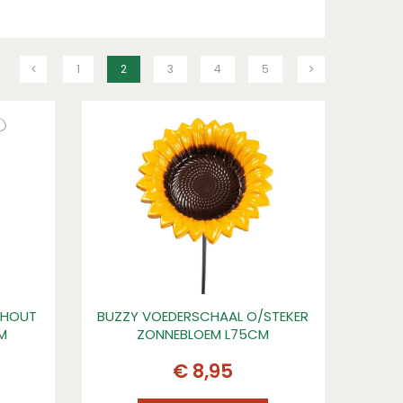
1
2
3
4
5
 HOUT
BUZZY VOEDERSCHAAL O/STEKER
M
ZONNEBLOEM L75CM
€
8
,
95