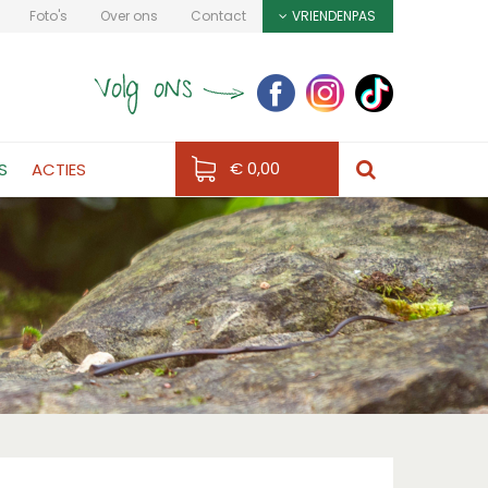
Foto's
Over ons
Contact
VRIENDENPAS
€ 0,00
S
ACTIES