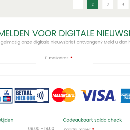
1
2
3
4
ELDEN VOOR DIGITALE NIEUWS
regelmatig onze digitale nieuwsbrief ontvangen? Meld u dan h
E-mailadres:
*
tijden
Cadeaukaart saldo check
09:00 - 18:00
Kaartnummer:
*