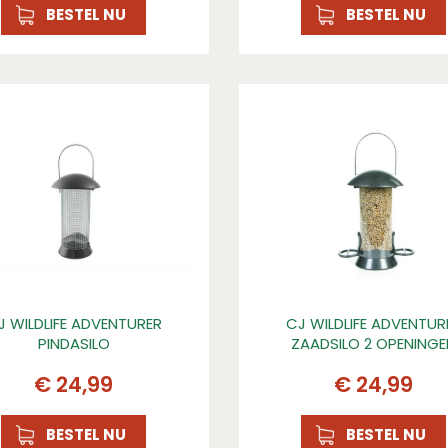
BESTEL NU
BESTEL NU
J WILDLIFE ADVENTURER
CJ WILDLIFE ADVENTUR
PINDASILO
ZAADSILO 2 OPENING
€
24
,
99
€
24
,
99
BESTEL NU
BESTEL NU