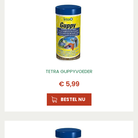
Analytische Bestandsdelen
Ruw eiwit 43.5%, Voedingsvezel 2.5%, Vet 4.0%, As
9.0%.
TETRA GUPPYVOEDER
€
5
,
99
BESTEL NU