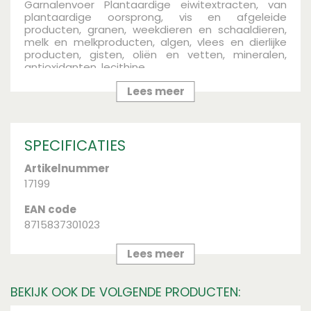
Garnalenvoer
Plantaardige eiwitextracten, van
plantaardige oorsprong, vis en afgeleide
producten, granen, weekdieren en schaaldieren,
melk en melkproducten, algen, vlees en dierlijke
producten, gisten, oliën en vetten, mineralen,
antioxidanten, lecithine.
Lees meer
SPECIFICATIES
Artikelnummer
17199
EAN code
8715837301023
Merk
Lees meer
Avri
BEKIJK OOK DE VOLGENDE PRODUCTEN:
Inhoud (ml)
100 ml