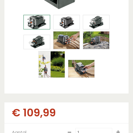
€
109
,
99
Aantal