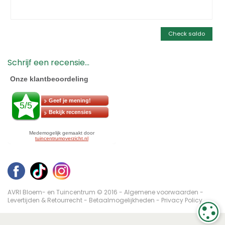
Check saldo
Schrijf een recensie...
AVRI Bloem- en Tuincentrum © 2016 -
Algemene voorwaarden
-
Levertijden & Retourrecht
-
Betaalmogelijkheden
-
Privacy Policy
C