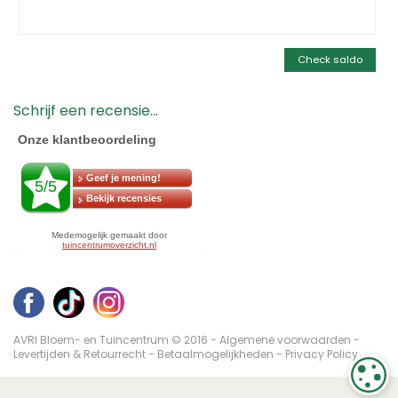
Check saldo
Schrijf een recensie...
AVRI Bloem- en Tuincentrum © 2016 -
Algemene voorwaarden
-
Levertijden & Retourrecht
-
Betaalmogelijkheden
-
Privacy Policy
C