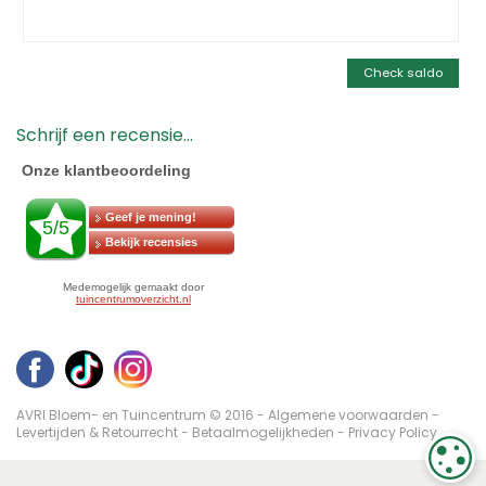
Check saldo
Schrijf een recensie...
AVRI Bloem- en Tuincentrum © 2016 -
Algemene voorwaarden
-
Levertijden & Retourrecht
-
Betaalmogelijkheden
-
Privacy Policy
C