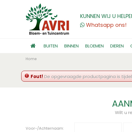
KUNNEN WIJ U HELPE
Whatsapp ons!
BUITEN
BINNEN
BLOEMEN
DIEREN
Home
Fout!
De opgevraagde productpagina is tijdeli
AANM
Wilt u 
Voor-/Achternaam: