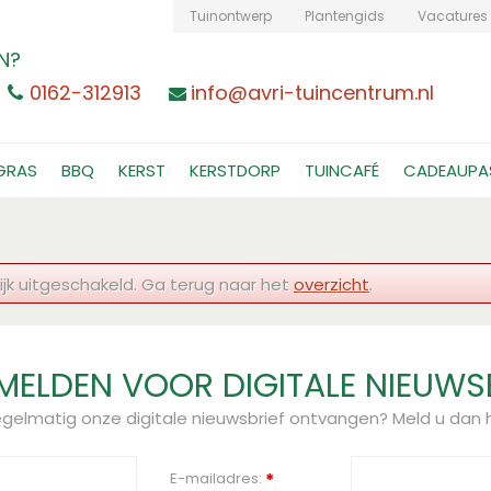
Tuinontwerp
Plantengids
Vacatures
N?
0162-312913
info@avri-tuincentrum.nl
GRAS
BBQ
KERST
KERSTDORP
TUINCAFÉ
CADEAUPA
jk uitgeschakeld. Ga terug naar het
overzicht
.
ELDEN VOOR DIGITALE NIEUWS
regelmatig onze digitale nieuwsbrief ontvangen? Meld u dan h
E-mailadres:
*