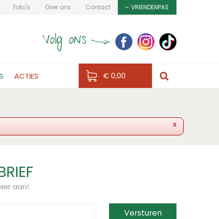
Foto's
Over ons
Contact
VRIENDENPAS
€ 0,00
S
ACTIES
x
BRIEF
ier aan!