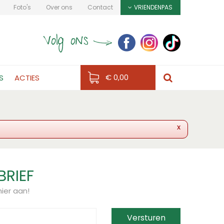
Foto's
Over ons
Contact
VRIENDENPAS
€ 0,00
S
ACTIES
x
BRIEF
ier aan!