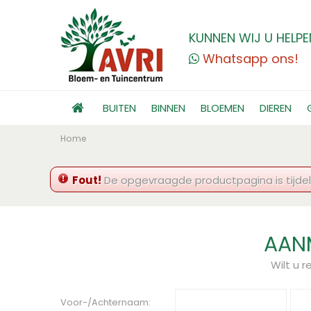
KUNNEN WIJ U HELPE
Whatsapp ons!
BUITEN
BINNEN
BLOEMEN
DIEREN
Home
Fout!
De opgevraagde productpagina is tijdeli
AANM
Wilt u 
Voor-/Achternaam: