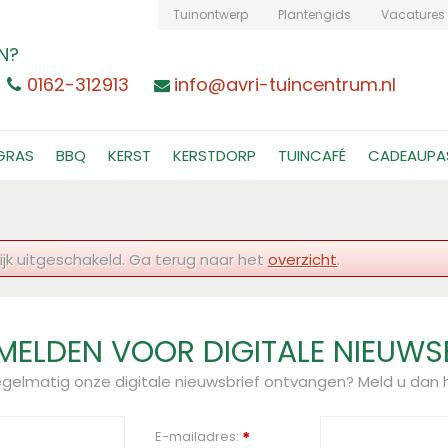
Tuinontwerp
Plantengids
Vacatures
N?
0162-312913
info@avri-tuincentrum.nl
GRAS
BBQ
KERST
KERSTDORP
TUINCAFÉ
CADEAUPA
jk uitgeschakeld. Ga terug naar het
overzicht
.
ELDEN VOOR DIGITALE NIEUWS
regelmatig onze digitale nieuwsbrief ontvangen? Meld u dan h
E-mailadres:
*