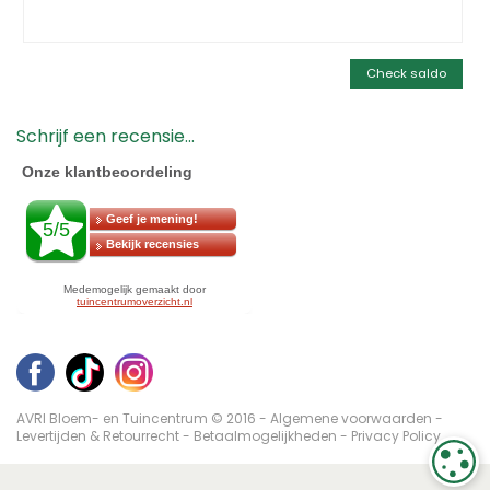
Check saldo
Schrijf een recensie...
AVRI Bloem- en Tuincentrum © 2016 -
Algemene voorwaarden
-
Levertijden & Retourrecht
-
Betaalmogelijkheden
-
Privacy Policy
C