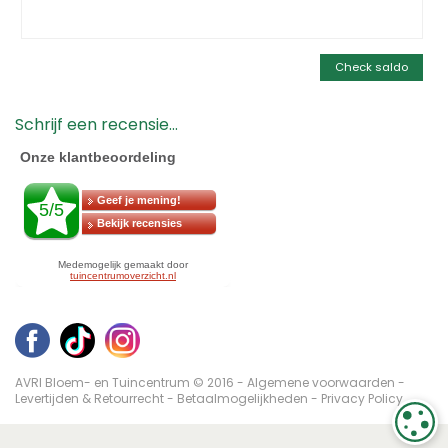
Check saldo
Schrijf een recensie...
AVRI Bloem- en Tuincentrum © 2016 -
Algemene voorwaarden
-
Levertijden & Retourrecht
-
Betaalmogelijkheden
-
Privacy Policy
C