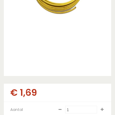
€
1
,
69
Aantal