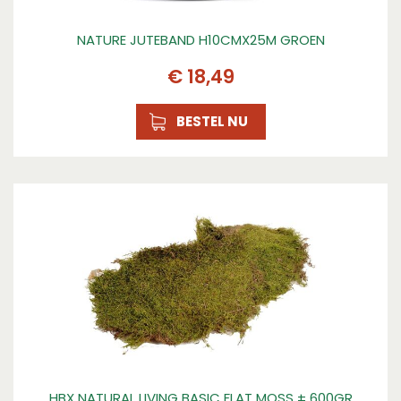
NATURE JUTEBAND H10CMX25M GROEN
€
18
,
49
BESTEL NU
HBX NATURAL LIVING BASIC FLAT MOSS ± 600GR