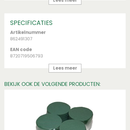
Lees meer
SPECIFICATIES
Artikelnummer
862491307
EAN code
8720719506793
Merk
Lees meer
HBX Natural Living
BEKIJK OOK DE VOLGENDE PRODUCTEN:
Diameter (cm)
20
Kleur
White
Breedte (cm)
20