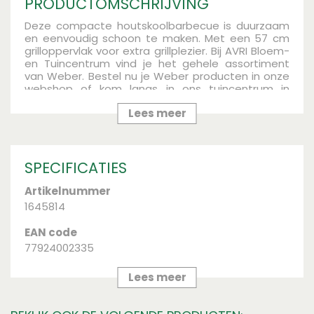
PRODUCTOMSCHRIJVING
Deze compacte houtskoolbarbecue is duurzaam
en eenvoudig schoon te maken. Met een 57 cm
grilloppervlak voor extra grillplezier.
Bij AVRI Bloem-
en Tuincentrum vind je het gehele assortiment
van Weber. Bestel nu je Weber producten in onze
webshop of kom langs in ons tuincentrum in
Oosteind.
Lees meer
SPECIFICATIES
Artikelnummer
1645814
EAN code
77924002335
Merk
Lees meer
Weber