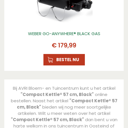
Scheurvaste en weersbestendige wielen: voor een
veilige verplaatsing van de barbecue
Kenmerk 4
Brikettenmaatbeker: voor het exact afmeten van
WEBER GO-ANYWHERE® BLACK GAS
de juiste hoeveelheid briketten
€
179
,
99
BESTEL NU
Bij AVRI Bloem- en Tuincentrum kunt u het artikel
"Compact Kettle® 57 cm, Black"
online
bestellen. Naast het artikel
"Compact Kettle® 57
cm, Black"
bieden wij nog meer soortgelijke
artikelen. Wilt u meer weten over het artikel
"Compact Kettle® 57 cm, Black"
dan bent u van
harte welkom in ons tuincentrum in Oosteind of