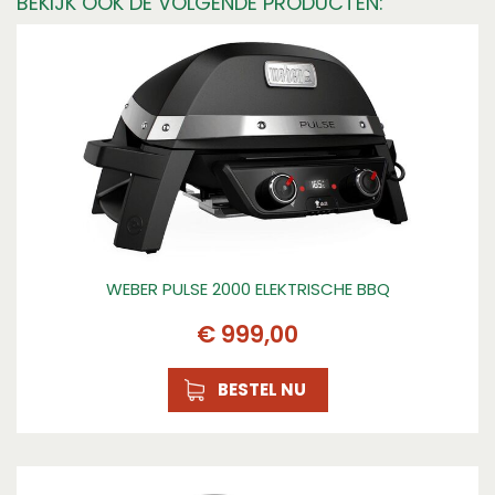
BEKIJK OOK DE VOLGENDE PRODUCTEN:
Garantie
10
Kleur
black, Zwart
Plaatsing
Statief met wielen
Rooster / grillplaat
Rooster
Soort
Houtskoolbarbecues, Houtskool
WEBER PULSE 2000 ELEKTRISCHE BBQ
Afmeting (cm)
€
999
,
00
ø 57 cm
BESTEL NU
Gewicht (kg)
9 kg
Deksel
Ja