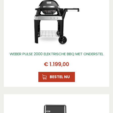
Hittebestendige handgrepen
Ja
Temperatuurindicatie
Nee
Opbergmogelijkheid
Nee
Diameter
WEBER PULSE 2000 ELEKTRISCHE BBQ MET ONDERSTEL
57
€
1.199
,
00
Thermostaat
Nee
BESTEL NU
Windbestendig
Nee
Warmhoudrek
Nee
Uitneembaar waterreservoir