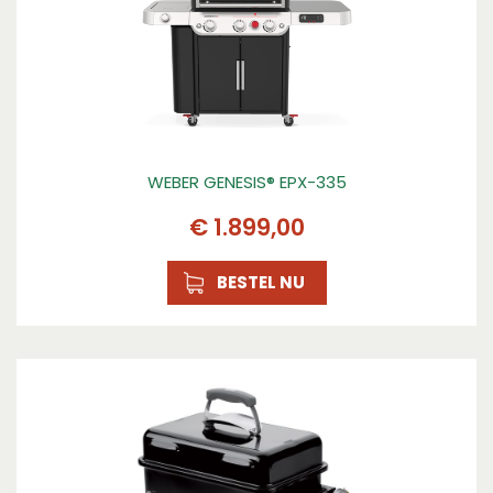
Nee
Asopvangbak
Ja
Materiaal barbecue
Porselein geëmailleerd
WEBER GENESIS® EPX-335
Bruikbaar zonder onderstel
Ja
€
1.899
,
00
Uitneembaar rooster / grillplaat
Ja
BESTEL NU
Kenmerk 1
Dekselgreep met hitteschild: voor een veilig
gebruik van de barbecue
Kenmerk 2
Asschaal: uitneembaar voor een gemakkelijke
verwijdering van de as
Kenmerk 3