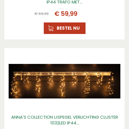
IP44 TRAFO MET…
€
59
,
99
€
69
,
99
BESTEL NU
ANNA'S COLLECTION IJSPEGEL VERLICHTING CLUSTER
1032LED IP44…