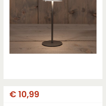
€
10
,
99