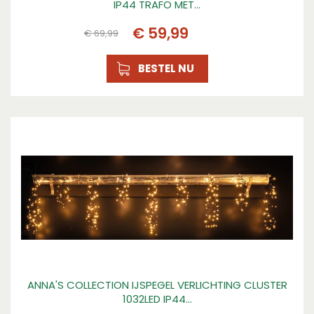
IP44 TRAFO MET…
€
59
,
99
€
69
,
99
BESTEL NU
ANNA'S COLLECTION IJSPEGEL VERLICHTING CLUSTER
1032LED IP44…