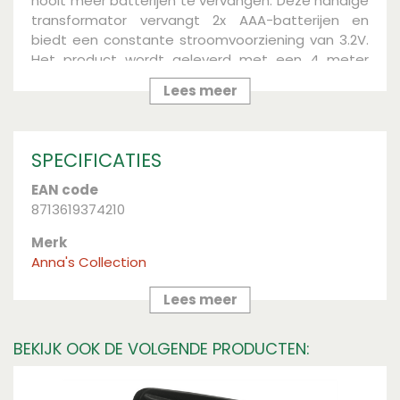
nooit meer batterijen te vervangen. Deze handige
transformator vervangt 2x AAA-batterijen en
biedt een constante stroomvoorziening van 3.2V.
Het product wordt geleverd met een 4 meter
lang aanloopsnoer, wat zorgt voor extra
Lees meer
flexibiliteit en gemak bij het aansluiten van je
decoratieve verlichting of andere apparaten.
Voor gebruik binnen.
SPECIFICATIES
EAN code
8713619374210
Merk
Anna's Collection
Lees meer
BEKIJK OOK DE VOLGENDE PRODUCTEN: