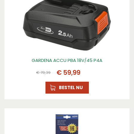
GARDENA ACCU PBA 18V/45 P4A
€
59
,
99
€
78
,
39
BESTEL NU