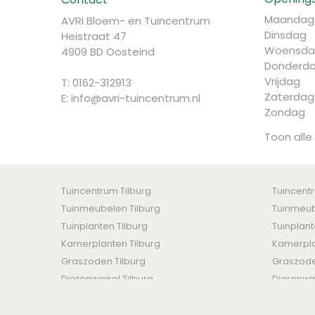
Maandag
AVRI Bloem- en Tuincentrum
Dinsdag
Heistraat 47
Woensda
4909 BD Oosteind
Donderd
Vrijdag
T: 0162-312913
Zaterdag
E:
info@avri-tuincentrum.nl
Zondag
Toon alle
Tuincentrum Tilburg
Tuincent
Tuinmeubelen Tilburg
Tuinmeub
Tuinplanten Tilburg
Tuinplan
Kamerplanten Tilburg
Kamerpla
Graszoden Tilburg
Graszod
Dierenwinkel Tilburg
Dierenwi
AVRI Bloem- en Tuincentrum © 2016 -
Algemene voorwaar