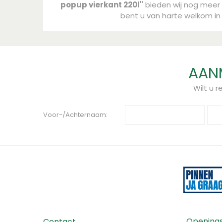
popup vierkant 220l"
bieden wij nog meer s
bent u van harte welkom i
AANM
Wilt u 
Voor-/Achternaam:
Openings
Contact