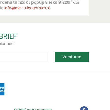
rdena tuinzak L popup vierkant 220l"
dan
via
info@avri-tuincentrum.nl
.
BRIEF
ier aan!
Schrijf een recensie...