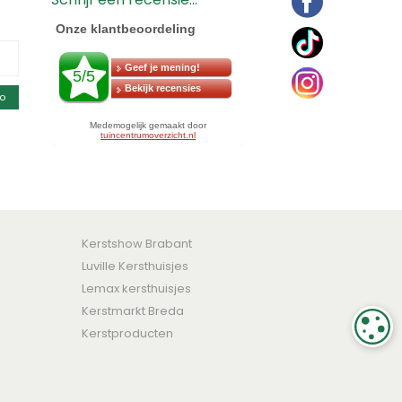
o
Kerstshow Brabant
Luville Kersthuisjes
Lemax kersthuisjes
Kerstmarkt Breda
C
Kerstproducten