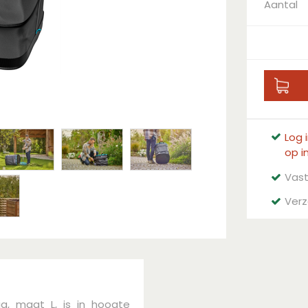
Aantal
Log 
op i
Vast
Verz
g, maat L, is in hoogte