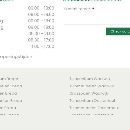
09:00 - 18:00
Kaartnummer:
*
09:00 - 18:00
g
09:00 - 18:00
ag
09:00 - 18:00
Check sald
09:00 - 21:00
08:30 - 17:00
11:00 - 17:00
 openingstijden
rum Breda
Tuincentrum Waalwijk
elen Breda
Tuinmeubelen Waalwijk
ten Breda
Graszoden Waalwijk
nten Breda
Tuincentrum Oosterhout
en Breda
Tuinmeubelen Oosterhout
nkel Breda
Graszoden Oosterhout
den
-
Levertijden & Retourrecht
-
Betaalmogelijkheden
-
Privacy Policy