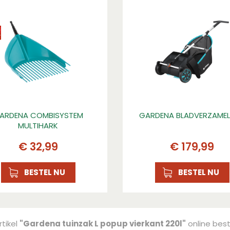
ARDENA COMBISYSTEM
GARDENA BLADVERZAME
MULTIHARK
€
32
,
99
€
179
,
99
BESTEL NU
BESTEL NU
rtikel
"Gardena tuinzak L popup vierkant 220l"
online best