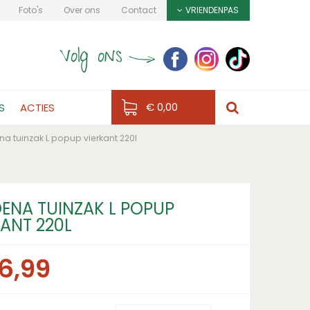
Foto's
Over ons
Contact
VRIENDENPAS
€ 0,00
S
ACTIES
a tuinzak L popup vierkant 220l
ENA TUINZAK L POPUP
KANT 220L
6
,
99