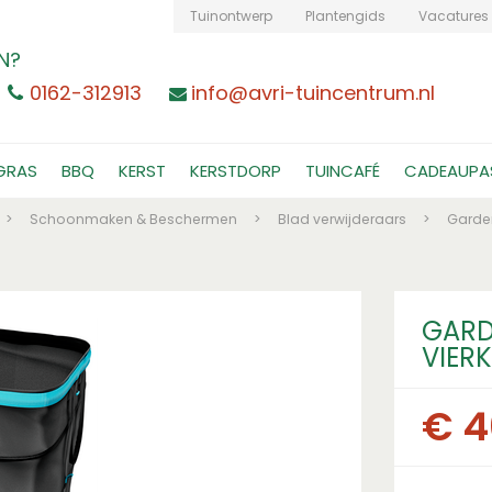
Tuinontwerp
Plantengids
Vacatures
N?
0162-312913
info@avri-tuincentrum.nl
GRAS
BBQ
KERST
KERSTDORP
TUINCAFÉ
CADEAUPA
>
Schoonmaken & Beschermen
>
Blad verwijderaars
>
Garden
GARD
VIER
€
4