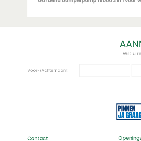
"Gardena Dompelpomp 15000 2 in 1 voor v
voordelen van beide functies. U kunt vertr
expertise van GARDENA op het gebied van 
drainage en huishoudelijk gebruik. GARDENA 
alle pompen. Registreer u online en voe
pompen!
AANM
Wilt u 
Voor-/Achternaam:
Openings
Contact