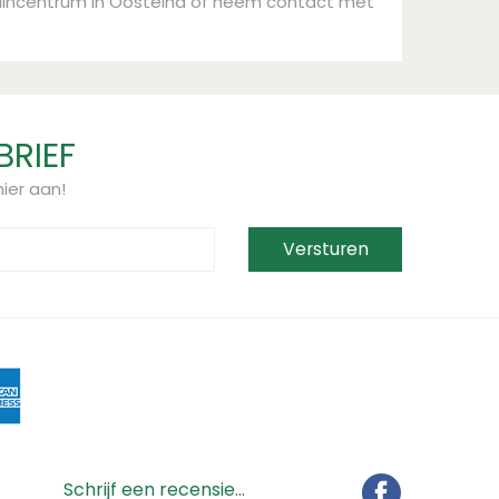
uincentrum in Oosteind of neem contact met
BRIEF
ier aan!
Schrijf een recensie...