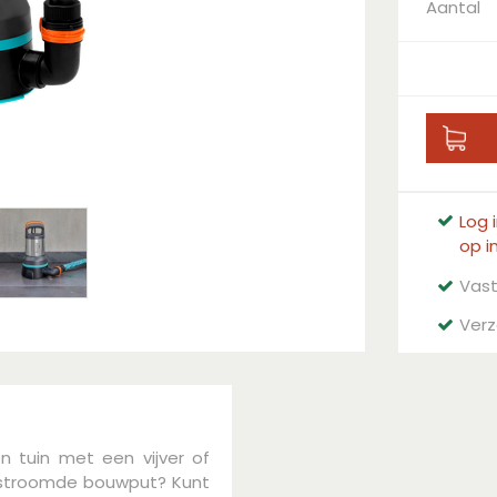
Aantal
Log 
op i
Vast
Verz
n tuin met een vijver of
stroomde bouwput? Kunt