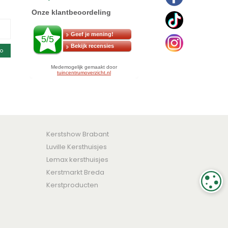
o
Kerstshow Brabant
Luville Kersthuisjes
Lemax kersthuisjes
Kerstmarkt Breda
C
Kerstproducten