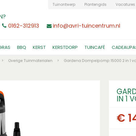
Tuinontwerp
Plantengids
Vacatures
N?
0162-312913
info@avri-tuincentrum.nl
GRAS
BBQ
KERST
KERSTDORP
TUINCAFÉ
CADEAUPA
>
Overige Tuinmaterialen
>
Gardena Dompelpomp 15000 2 in 1 voo
GARD
IN 1
€
1