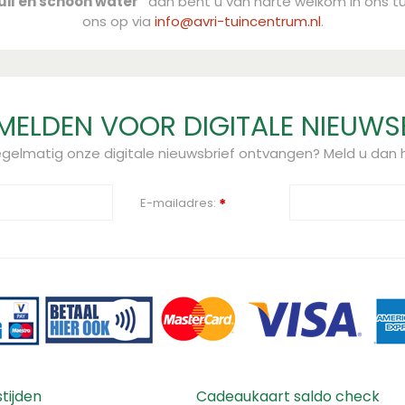
uil en schoon water"
dan bent u van harte welkom in ons t
ouwen op de ruim 40 jaar
ons op via
info@avri-tuincentrum.nl
.
pompen voor beregening,
geeft 5 jaar garantie op
l de kracht van GARDENA
ELDEN VOOR DIGITALE NIEUWS
regelmatig onze digitale nieuwsbrief ontvangen? Meld u dan h
E-mailadres:
*
tijden
Cadeaukaart saldo check