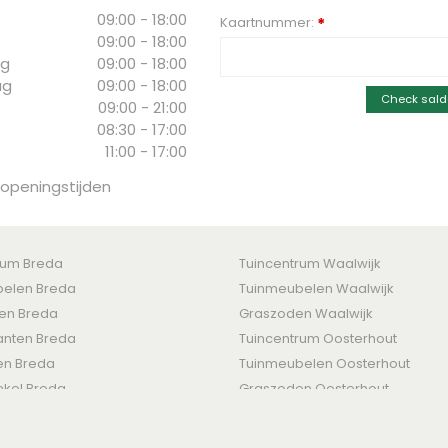
09:00 - 18:00
Kaartnummer:
*
09:00 - 18:00
g
09:00 - 18:00
ag
09:00 - 18:00
Check sald
09:00 - 21:00
08:30 - 17:00
11:00 - 17:00
 openingstijden
rum Breda
Tuincentrum Waalwijk
elen Breda
Tuinmeubelen Waalwijk
ten Breda
Graszoden Waalwijk
nten Breda
Tuincentrum Oosterhout
en Breda
Tuinmeubelen Oosterhout
nkel Breda
Graszoden Oosterhout
den
-
Levertijden & Retourrecht
-
Betaalmogelijkheden
-
Privacy Policy