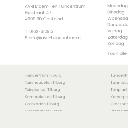
Maandag
AVRI Bloem- en Tuincentrum
Dinsdag
Heistraat 47
Woensda
4909 BD Oosteind
Donderd
Vrijdag
T: 0162-312913
Zaterdag
E:
info@avri-tuincentrum.nl
Zondag
Toon alle
Tuincentrum Tilburg
Tuincent
Tuinmeubelen Tilburg
Tuinmeub
Tuinplanten Tilburg
Tuinplan
Kamerplanten Tilburg
Kamerpla
Graszoden Tilburg
Graszod
Dierenwinkel Tilburg
Dierenwi
AVRI Bloem- en Tuincentrum © 2016 -
Algemene voorwaar