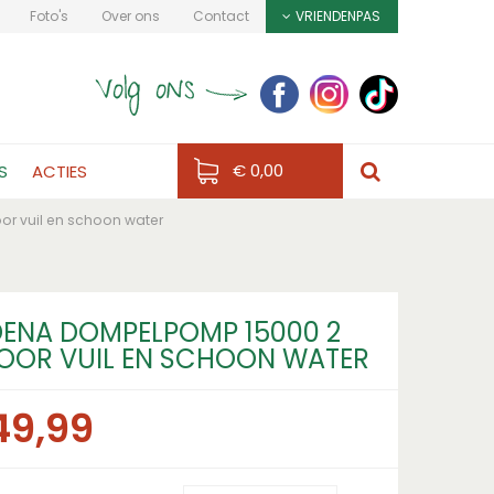
Foto's
Over ons
Contact
VRIENDENPAS
€ 0,00
S
ACTIES
r vuil en schoon water
ENA DOMPELPOMP 15000 2
 VOOR VUIL EN SCHOON WATER
49
,
99