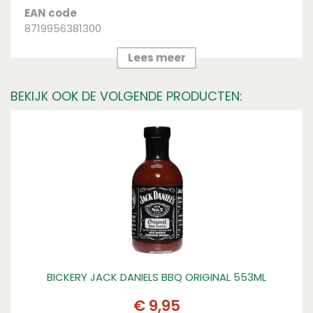
EAN code
8719956381300
Merk
Lees meer
Not Just BBQ
BEKIJK OOK DE VOLGENDE PRODUCTEN:
Inhoud
200 ml
Bewaaradvies
vermijd gebruik boven een stomende pan., Bewaar
op een koele, droge plek buiten direct zonlicht
BICKERY JACK DANIELS BBQ ORIGINAL 553ML
€
9
,
95