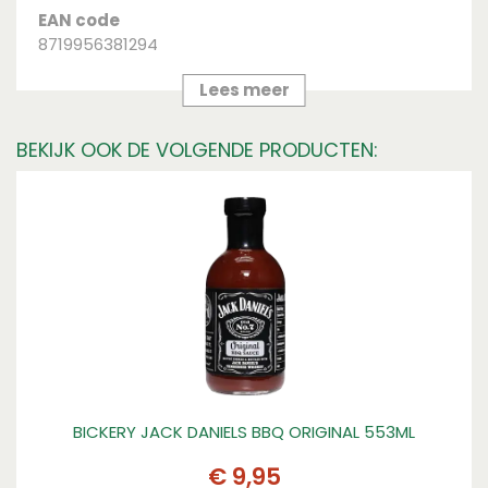
EAN code
8719956381294
Merk
Lees meer
Not Just BBQ
BEKIJK OOK DE VOLGENDE PRODUCTEN:
Inhoud
200 ml
Bewaaradvies
vermijd gebruik boven een stomende pan., Bewaar
op een koele, droge plek buiten direct zonlicht
BICKERY JACK DANIELS BBQ ORIGINAL 553ML
€
9
,
95