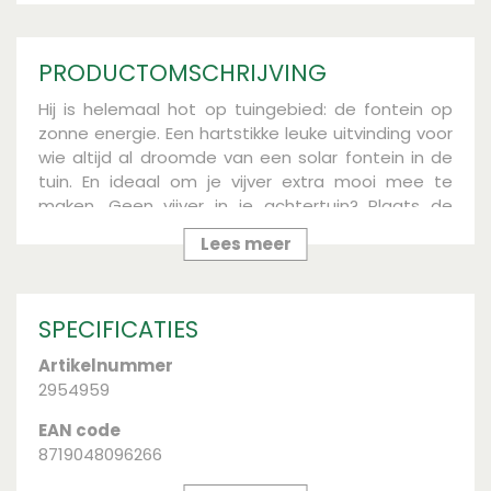
PRODUCTOMSCHRIJVING
Hij is helemaal hot op tuingebied: de fontein op
zonne energie. Een hartstikke leuke uitvinding voor
wie altijd al droomde van een solar fontein in de
tuin. En ideaal om je vijver extra mooi mee te
maken. Geen vijver in je achtertuin? Plaats de
zonne-fontein dan in een mooie zinken teil met
Lees meer
water, of in een brocante houten ton, of in een
robuuste betonnen bak, of in een sierlijk
vogelbadje, of… Opties genoeg om je tuin in een
SPECIFICATIES
handomdraai een Japans of exotisch tintje te
geven. Of je balkon. Want dát is het voordeel van
Artikelnummer
een solar fontein; met een beetje zon doet ’ie het
2954959
overal!
EAN code
8719048096266