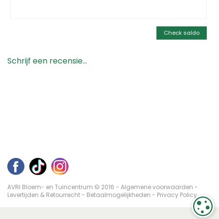
Check saldo
Schrijf een recensie...
AVRI Bloem- en Tuincentrum © 2016 -
Algemene voorwaarden
-
Levertijden & Retourrecht
-
Betaalmogelijkheden
-
Privacy Policy
C