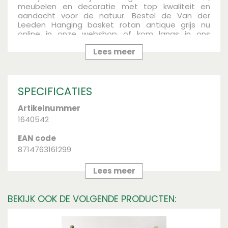
meubelen en decoratie met top kwaliteit en
aandacht voor de natuur. Bestel de Van der
Leeden Hanging basket rotan antique grijs nu
online in onze webshop of kom langs in ons
tuincentrum!
Lees meer
SPECIFICATIES
Artikelnummer
1640542
EAN code
8714763161299
Merk
Lees meer
van der Leeden
BEKIJK OOK DE VOLGENDE PRODUCTEN:
Diameter (cm)
40