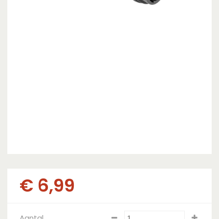
€
6
,
99
Aantal