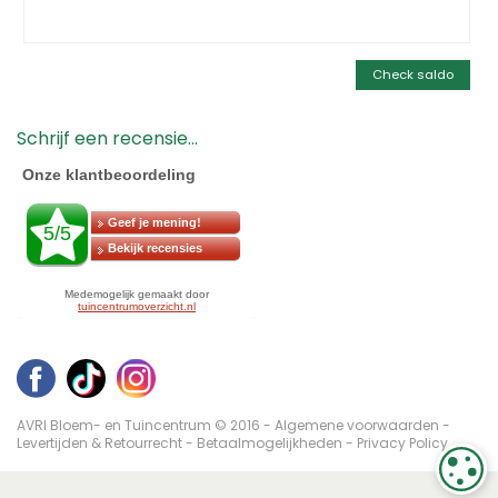
Check saldo
Schrijf een recensie...
AVRI Bloem- en Tuincentrum © 2016 -
Algemene voorwaarden
-
Levertijden & Retourrecht
-
Betaalmogelijkheden
-
Privacy Policy
C