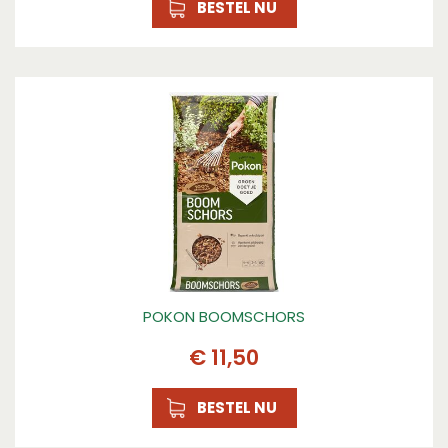
BESTEL NU
Lengte
9
Plantdomein
Plant in pot, Kamerplantne, Plant in pot,
Kamerplantne
Toepassing
Drainage, Drainage
Inhoud
5l, 5l
POKON BOOMSCHORS
€
11
,
50
BESTEL NU