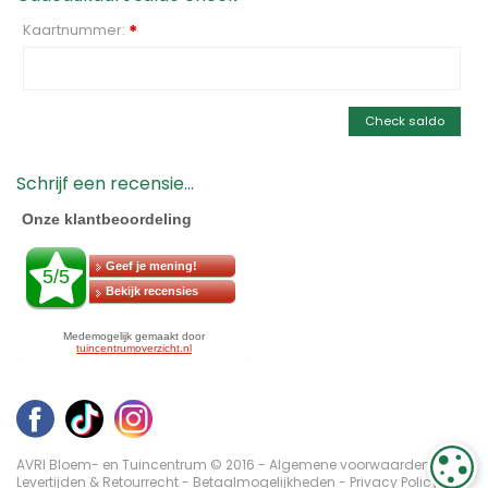
Kaartnummer:
*
Check saldo
Schrijf een recensie...
C
AVRI Bloem- en Tuincentrum © 2016 -
Algemene voorwaarden
-
Levertijden & Retourrecht
-
Betaalmogelijkheden
-
Privacy Policy