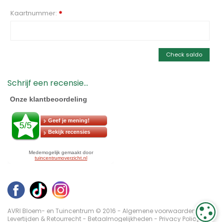
Kaartnummer:
*
Check saldo
Schrijf een recensie...
AVRI Bloem- en Tuincentrum © 2016 -
Algemene voorwaarden
-
C
Levertijden & Retourrecht
-
Betaalmogelijkheden
-
Privacy Policy