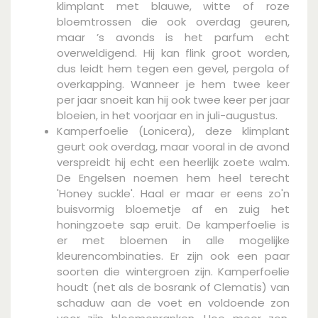
klimplant met blauwe, witte of roze
bloemtrossen die ook overdag geuren,
maar ’s avonds is het parfum echt
overweldigend. Hij kan flink groot worden,
dus leidt hem tegen een gevel, pergola of
overkapping. Wanneer je hem twee keer
per jaar snoeit kan hij ook twee keer per jaar
bloeien, in het voorjaar en in juli-augustus.
Kamperfoelie (Lonicera), deze klimplant
geurt ook overdag, maar vooral in de avond
verspreidt hij echt een heerlijk zoete walm.
De Engelsen noemen hem heel terecht
'Honey suckle'. Haal er maar er eens zo'n
buisvormig bloemetje af en zuig het
honingzoete sap eruit. De kamperfoelie is
er met bloemen in alle mogelijke
kleurencombinaties. Er zijn ook een paar
soorten die wintergroen zijn. Kamperfoelie
houdt (net als de bosrank of Clematis) van
schaduw aan de voet en voldoende zon