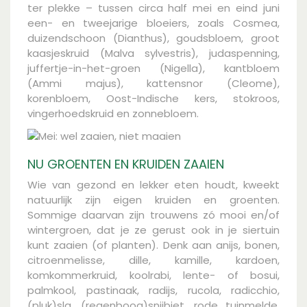
ter plekke – tussen circa half mei en eind juni
een- en tweejarige bloeiers, zoals Cosmea,
duizendschoon (Dianthus), goudsbloem, groot
kaasjeskruid (Malva sylvestris), judaspenning,
juffertje-in-het-groen (Nigella), kantbloem
(Ammi majus), kattensnor (Cleome),
korenbloem, Oost-Indische kers, stokroos,
vingerhoedskruid en zonnebloem.
NU GROENTEN EN KRUIDEN ZAAIEN
Wie van gezond en lekker eten houdt, kweekt
natuurlijk zijn eigen kruiden en groenten.
Sommige daarvan zijn trouwens zó mooi en/of
wintergroen, dat je ze gerust ook in je siertuin
kunt zaaien (of planten). Denk aan anijs, bonen,
citroenmelisse, dille, kamille, kardoen,
komkommerkruid, koolrabi, lente- of bosui,
palmkool, pastinaak, radijs, rucola, radicchio,
(pluk)sla, (regenboog)snijbiet, rode tuinmelde,