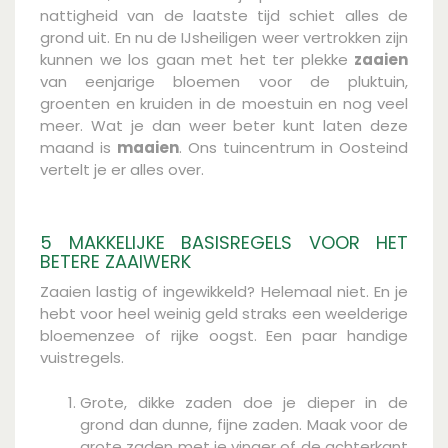
nattigheid van de laatste tijd schiet alles de
grond uit. En nu de IJsheiligen weer vertrokken zijn
kunnen we los gaan met het ter plekke
zaaien
van eenjarige bloemen voor de pluktuin,
groenten en kruiden in de moestuin en nog veel
meer. Wat je dan weer beter kunt laten deze
maand is
maaien
. Ons tuincentrum in Oosteind
vertelt je er alles over.
5 MAKKELIJKE BASISREGELS VOOR HET
BETERE ZAAIWERK
Zaaien lastig of ingewikkeld? Helemaal niet. En je
hebt voor heel weinig geld straks een weelderige
bloemenzee of rijke oogst. Een paar handige
vuistregels.
Grote, dikke zaden doe je dieper in de
grond dan dunne, fijne zaden. Maak voor de
grote zaden met je vinger of de achterkant