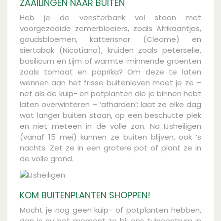
ZAAILINGEN NAAR BUITEN
Heb je de vensterbank vol staan met
voorgezaaide zomerbloeiers, zoals Afrikaantjes,
goudsbloemen, kattensnor (Cleome) en
siertabak (Nicotiana), kruiden zoals peterselie,
basilicum en tijm of warmte-minnende groenten
zoals tomaat en paprika? Om deze te laten
wennen aan het frisse buitenleven moet je ze –
net als de kuip- en potplanten die je binnen hebt
laten overwinteren – ‘afharden’: laat ze elke dag
wat langer buiten staan, op een beschutte plek
en niet meteen in de volle zon. Na IJsheiligen
(vanaf 15 mei) kunnen ze buiten blijven, ook ’s
nachts. Zet ze in een grotere pot of plant ze in
de volle grond.
KOM BUITENPLANTEN SHOPPEN!
Mocht je nog geen kuip- of potplanten hebben,
dan is nu het moment ze bij ons tuincentrum in