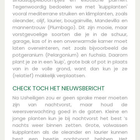
Tegenwoordig bedoelen we met 'kuipplanten'
vooral mediterrane struiken en klimplanten, zoals
oleander, olijf, laurier, bougainville, Mandevilla en
mannentrouw (Plumbago). Dit zijn mooie, maar
vorstgevoelige soorten die je in de schuur,
garage, kas of in een onverwarmde kamer moet
laten overwinteren, net zoals bijvoorbeeld de
potgeranium (Pelargonium) en fuchsia. Daarom
plant je ze in een 'kuip', grote bak of pot in plaats
van in de volle grond, want dan kun je ze
(relatief) makkelijk verplaatsen.
CHECK TOCH HET NIEUWSBERICHT
Na IJsheiligen zou er geen sprake meer moeten
zijn van nachtvorst, maar houd de
weersverwachting goed in de gaten. Kleine en
jonge planten kun je bij nachtvorst het best ’s
nachts weer binnen zetten. Grote, volwassen
kuipplanten als de oleander en laurier kunnen
best een beetje nachtvorst hebben. Het