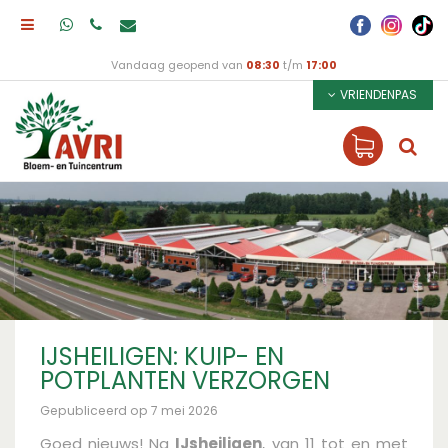
Vandaag geopend van
08:30
t/m
17:00
VRIENDENPAS
IJSHEILIGEN: KUIP- EN
POTPLANTEN VERZORGEN
Gepubliceerd op
7 mei 2026
Goed nieuws! Na
IJsheiligen
, van 11 tot en met