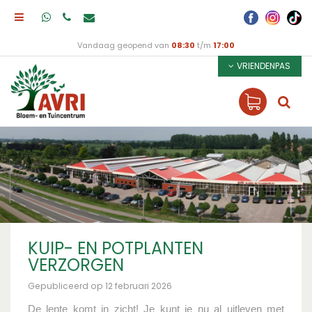
Vandaag geopend van
08:30
t/m
17:00
VRIENDENPAS
KUIP- EN POTPLANTEN
VERZORGEN
Gepubliceerd op
12 februari 2026
De lente komt in zicht! Je kunt je nu al uitleven met