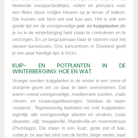
bloeiende voorjaarsbolletjes, violen en primula's voor
een flinke dosis vrolijke kleuren op je terras of balkon.
Die kunnen ook best wel wat kou aan. Het is ook een
goede tijd om de vorstgevoelige
pot- en kuipplanten
die
je nu in de winterberging hebt staan te controleren en te
verzorgen. En ze langzaamaan klaar te stomen voor het
nieuwe tuinseizoen. Ons tuincentrum in Oosteind geeft
je een paar handige tips & tricks.
KUIP- EN POTPLANTEN IN DE
WINTERBERGING: HOE EN WAT
Vroeger werden kuipplanten in de winter in een serre of
oranjerie gezet om ze daar te laten overwinteren. Dat
waren vooral vorstgevoelige, mediterrane soorten, zoals
citroen- en sinaasappelboompjes. Vandaar de naam
'oranjerie'.
Tegenwoordig bedoelen we met 'kuipplanten'
eigenlijk alle vorstgevoelige planten en struiken, zoals
oleander, olijf, bougainville, Mandevilla en mannentrouw
(Plumbago). Die staan in een 'kuip', grote pot of bak,
zodat je ze aan het eind van de herfst, begin winter, naar