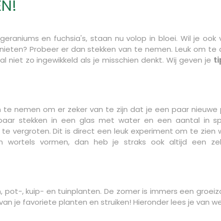
EN!
geraniums en fuchsia's, staan nu volop in bloei. Wil je ook
nieten? Probeer er dan stekken van te nemen. Leuk om te 
niet zo ingewikkeld als je misschien denkt. Wij geven je
t
n te nemen om er zeker van te zijn dat je een paar nieuwe
n paar stekken in een glas met water en een aantal in
 te vergroten. Dit is direct een leuk experiment om te zie
n wortels vormen, dan heb je straks ook altijd een ze
, pot-, kuip- en tuinplanten. De zomer is immers een groeiza
 je favoriete planten en struiken! Hieronder lees je van we