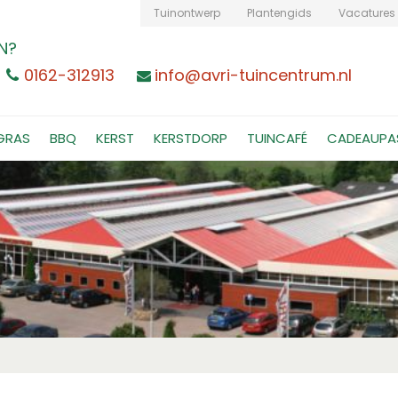
Tuinontwerp
Plantengids
Vacatures
N?
0162-312913
info@avri-tuincentrum.nl
GRAS
BBQ
KERST
KERSTDORP
TUINCAFÉ
CADEAUPA