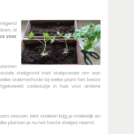
 volgend
doen, al
ips voor
 planten
 speciale stekgrond met stekpoeder om aan
n welke stekmethode bij welke plant het beste
lfgekweekt cadeautje in huis voor andere
am seizoen. Met stekken krijg je makkelijk en
lke planten je nu het beste stekjes neemt: