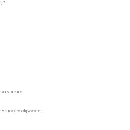
ijn
ten vormen:
entueel stekpoeder.