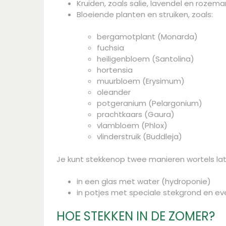
Kruiden, zoals salie, lavendel en rozemar
Bloeiende planten en struiken, zoals:
bergamotplant (Monarda)
fuchsia
heiligenbloem (Santolina)
hortensia
muurbloem (Erysimum)
oleander
potgeranium (Pelargonium)
prachtkaars (Gaura)
vlambloem (Phlox)
vlinderstruik (Buddleja)
Je kunt stekkenop twee manieren wortels la
in een glas met water (hydroponie)
in potjes met speciale stekgrond en ev
HOE STEKKEN IN DE ZOMER?