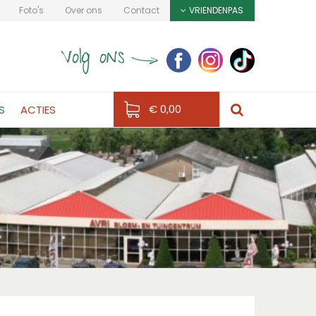
Foto's
Over ons
Contact
VRIENDENPAS
€ 0,00
S
ACTIES